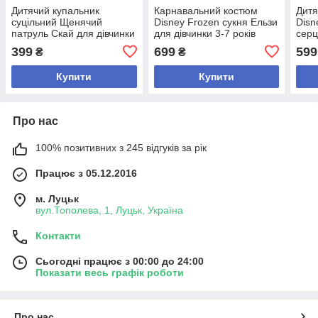
Дитячий купальник
Карнавальний костюм
Дитя
суцільний Щенячий
Disney Frozen сукня Ельзи
Disn
патруль Скай для дівчинки
для дівчинки 3-7 років
серц
7-8 років
399
699
599
₴
₴
Купити
Купити
Про нас
100% позитивних з 245 відгуків за рік
Працює з 05.12.2016
м. Луцьк
вул.Тополева, 1, Луцьк, Україна
Контакти
Сьогодні працює з 00:00 до 24:00
Показати весь графік роботи
Про нас