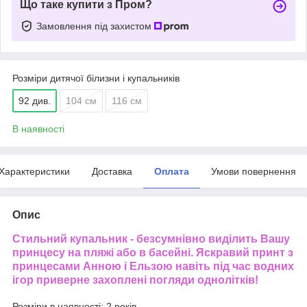
Що таке купити з Пром?
Замовлення під захистом
Розміри дитячої білизни і купальників
92 див.
104 см
116 см
В наявності
Характеристики
Доставка
Оплата
Умови повернення
Опис
Стильний купальник - безсумнівно виділить Вашу
принцесу на пляжі або в басейні. Яскравий принт з
принцесами Анною і Ельзою
навіть під час водних
ігор приверне захоплені погляди однолітків!
Розміри в наявності: 2 років