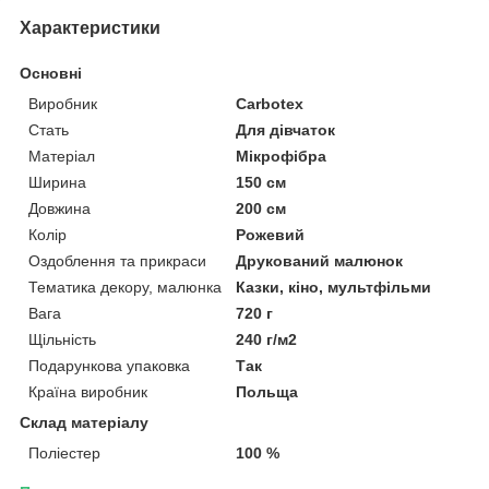
Характеристики
Основні
Виробник
Carbotex
Стать
Для дівчаток
Матеріал
Мікрофібра
Ширина
150 см
Довжина
200 см
Колір
Рожевий
Оздоблення та прикраси
Друкований малюнок
Тематика декору, малюнка
Казки, кіно, мультфільми
Вага
720 г
Щільність
240 г/м2
Подарункова упаковка
Так
Країна виробник
Польща
Склад матеріалу
Поліестер
100 %