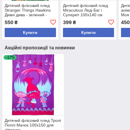
Дитячий флісовий плед
Дитячий флісовий плед
Дитя
Stranger Things Hawkins
Miraculous Леді Баг і
анім
Дивні дива - зелений -
Суперкіт 100х140 см
Моя 
150х120 см
130х
550
399
450
₴
₴
Купити
Купити
Акційні пропозиції та новинки
–17%
Дитячий флісовий плед Тролі
Поппі Мачок 100х150 для
дівчинки