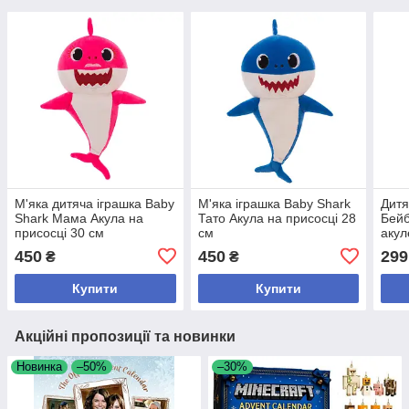
М'яка дитяча іграшка Baby
М'яка іграшка Baby Shark
Дитя
Shark Мама Акула на
Тато Акула на присосці 28
Бейб
присосці 30 см
см
акул
пазл
450
450
299
₴
₴
Купити
Купити
Акційні пропозиції та новинки
Новинка
–50%
–30%