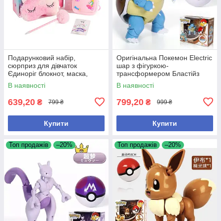
Подарунковий набір,
Оригінальна Покемон Electric
сюрприз для дівчаток
шар з фігуркою-
Єдиноріг блокнот, маска,
трансформером Бластійз
ручка, заколки, гаманець
В наявності
В наявності
639,20
799,20
₴
₴
799 ₴
999 ₴
Купити
Купити
Топ продажів
–20%
Топ продажів
–20%