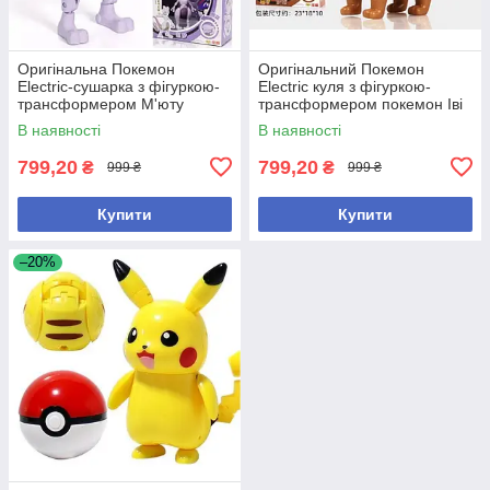
Оригінальна Покемон
Оригінальний Покемон
Electric-сушарка з фігуркою-
Electric куля з фігуркою-
трансформером М'юту
трансформером покемон Іві
пошкоджена коробка
В наявності
В наявності
799,20
799,20
₴
₴
999 ₴
999 ₴
Купити
Купити
–20%