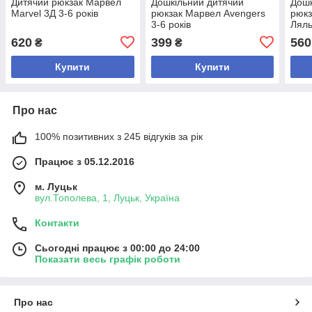
Дитячий рюкзак Марвел
Дошкільний дитячий
Дошк
Marvel 3Д 3-6 років
рюкзак Марвел Avengers
рюкз
3-6 років
Ляль
Габб
620
399
560
₴
₴
Купити
Купити
Про нас
100% позитивних з 245 відгуків за рік
Працює з 05.12.2016
м. Луцьк
вул.Тополева, 1, Луцьк, Україна
Контакти
Сьогодні працює з 00:00 до 24:00
Показати весь графік роботи
Про нас