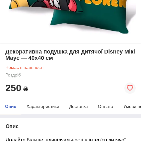
Декоративна подушка для дитячої Disney Мікі
Маус — 40х40 см
Немає в наявності
Роздріб
250
₴
Опис
Характеристики
Доставка
Оплата
Умови п
Опис
Додайте більше індивідуальності в інтер'єр дитячої