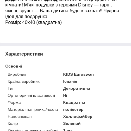
кімнати! М'які подушки з героями Disney — гарні,
якісні, зручні — Ваша дитина буде в захваті!! Чудова
ідея для подарунка!
Розмір: 40х40 (квадратна)
Характеристики
Основні
Виробник
KIDS Euroswan
Країна виробник
Іспанія
Тип
Декоративна
Ортопедичні властивості
Ні
Форма
Квадратна
Матеріал напірника/чохла
поліестер
Наповнювач
Холлофайбер
Колір
Зелений
Кількість подушок в наборі
1 шт.