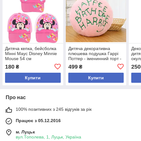
Дитяча кепка, бейсболка
Дитяча декоративна
Деко
Мінні Маус Disney Minnie
плюшева подушка Гаррі
дитя
Mouse 54 см
Поттер - іменинний торт -
окул
40 см
180
499
250
₴
₴
Купити
Купити
Про нас
100% позитивних з 245 відгуків за рік
Працює з 05.12.2016
м. Луцьк
вул.Тополева, 1, Луцьк, Україна