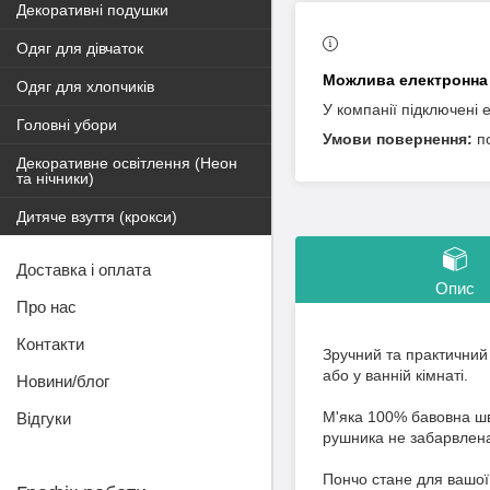
Декоративні подушки
Одяг для дівчаток
Одяг для хлопчиків
У компанії підключені 
Головні убори
п
Декоративне освітлення (Неон
та нічники)
Дитяче взуття (крокси)
Доставка і оплата
Опис
Про нас
Контакти
Зручний та практичний
або у ванній кімнаті.
Новини/блог
М'яка 100% бавовна шв
Відгуки
рушника не забарвлена
Пончо стане для вашої 