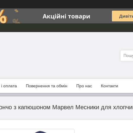
 і оплата
Повернення та обмін
Про нас
Контакти
нчо з капюшоном Марвел Месники для хлопчик