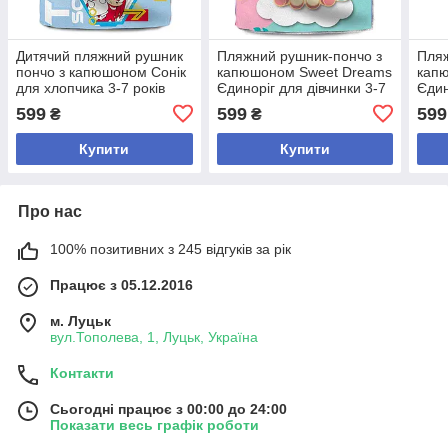
Дитячий пляжний рушник
Пляжний рушник-пончо з
Пляж
пончо з капюшоном Сонік
капюшоном Sweet Dreams
капю
для хлопчика 3-7 років
Єдиноріг для дівчинки 3-7
Єдин
років
рокі
599
599
599
₴
₴
Купити
Купити
Про нас
100% позитивних з 245 відгуків за рік
Працює з 05.12.2016
м. Луцьк
вул.Тополева, 1, Луцьк, Україна
Контакти
Сьогодні працює з 00:00 до 24:00
Показати весь графік роботи