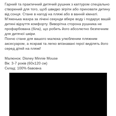
Гарний та практичний дитячий рушник з каптуром спеціально
створений для того, щоб швидко зігріти або приховати дитину
від сонця. Стане в нагоді на пляжі або в ванній кімнаті.
М'якенька махра за лічені секунди вбере воду і подарує вашій
дитині відчуття комфорту. Виворітна сторона рушника не
профарбована (біла), що робить його абсолютно безпечним
для дитячої шкіри.
Пончо стане для вашого малюка улюбленим пляжним
аксесуаром, а яскраві та легко впізнавані герої виділять його
серед дітей на пляжі!
Малюнок: Disney Minnie Mouse
Вік: 3-7 років (60x120 см)
Склад: 100% бавовна