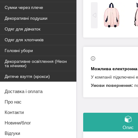
Сумки через плече
Декоративні подушки
Одяг для дівчаток
Одяг для хлопчиків
Головні убори
Декоративне освітлення (Неон
та нічники)
Дитяче взуття (крокси)
У компанії підключені 
п
Доставка і оплата
Про нас
Контакти
Новини/блог
Опис
Відгуки