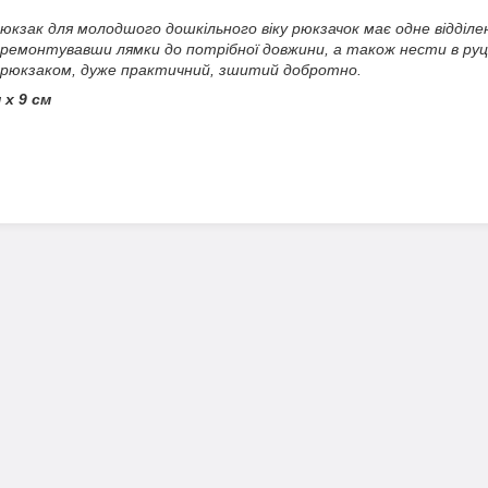
юкзак для молодшого дошкільного віку рюкзачок має одне відділ
дремонтувавши лямки до потрібної довжини, а також нести в руці
 рюкзаком, дуже практичний, зшитий добротно.
 x 9 см