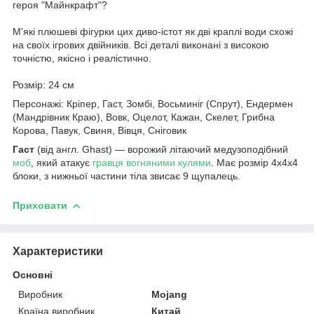
героя "Майнкрафт"?
М'які плюшеві фігурки цих диво-істот як дві краплі води схожі
на своїх ігрових двійників. Всі деталі виконані з високою
точністю, якісно і реалістично.
Розмір: 24 см
Персонажі: Кріпер, Гаст, Зомбі, Восьминіг (Спрут), Ендермен
(Мандрівник Краю), Вовк, Оцелот, Кажан, Скелет, Грибна
Корова, Павук, Свиня, Вівця, Сніговик
Гаст
(від англ. Ghast) — ворожий літаючий медузоподібний
моб
, який атакує
гравця
вогняними кулями
. Має розмір 4x4x4
блоки, з нижньої частини тіла звисає 9 щупалець.
Приховати
Характеристики
Основні
Виробник
Mojang
Країна виробник
Китай