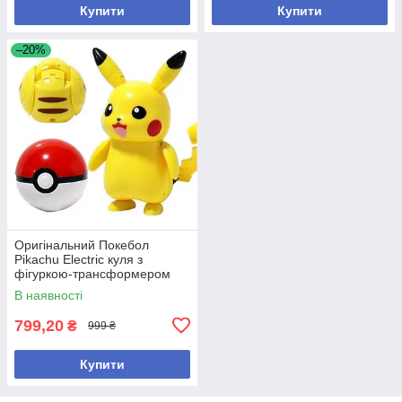
Купити
Купити
–20%
Оригінальний Покебол
Pikachu Electric куля з
фігуркою-трансформером
Покемон Пікачу
В наявності
799,20
₴
999 ₴
Купити