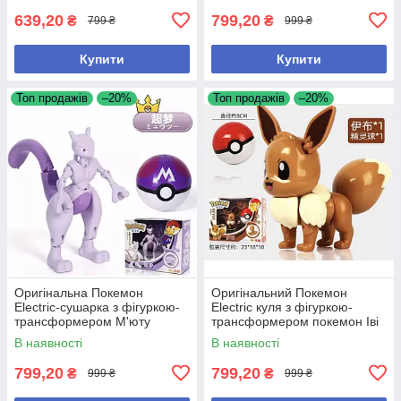
639,20
799,20
₴
₴
799 ₴
999 ₴
Купити
Купити
Топ продажів
–20%
Топ продажів
–20%
Оригінальна Покемон
Оригінальний Покемон
Electric-сушарка з фігуркою-
Electric куля з фігуркою-
трансформером М'юту
трансформером покемон Іві
пошкоджена коробка
В наявності
В наявності
799,20
799,20
₴
₴
999 ₴
999 ₴