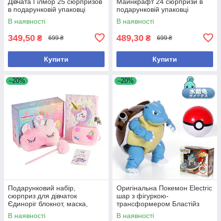
Дівчата Гілмор 25 сюрпризов
Майнкрафт 24 сюрпризи в
в подарунковій упаковці
подарунковій упаковці
В наявності
В наявності
349,50
489,30
₴
₴
699 ₴
699 ₴
Купити
Купити
–20%
–20%
Подарунковий набір,
Оригінальна Покемон Electric
сюрприз для дівчаток
шар з фігуркою-
Єдиноріг блокнот, маска,
трансформером Бластійз
ручка, заколки, гаманець
В наявності
В наявності