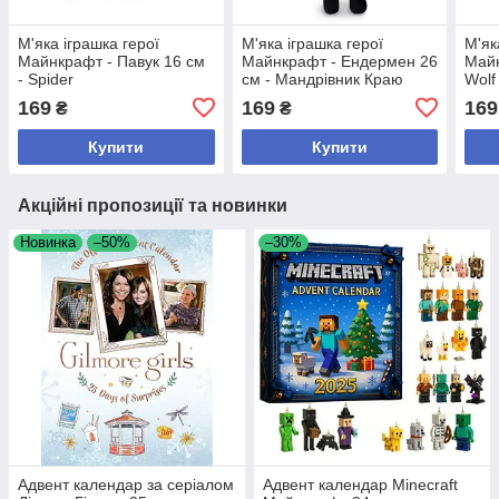
М'яка іграшка герої
М'яка іграшка герої
М'як
Майнкрафт - Павук 16 см
Майнкрафт - Ендермен 26
Майн
- Spider
см - Мандрівник Краю
Wolf
169
169
169
₴
₴
Купити
Купити
Акційні пропозиції та новинки
Новинка
–50%
–30%
Адвент календар за серіалом
Адвент календар Minecraft