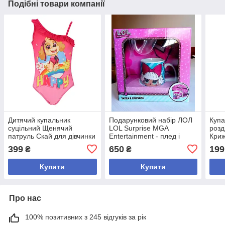
Подібні товари компанії
Дитячий купальник
Подарунковий набір ЛОЛ
Купа
суцільний Щенячий
LOL Surprise MGA
розд
патруль Скай для дівчинки
Entertainment - плед і
Криж
7-8 років
кружка для дівчинки
дівч
399
650
199
₴
₴
Купити
Купити
Про нас
100% позитивних з 245 відгуків за рік