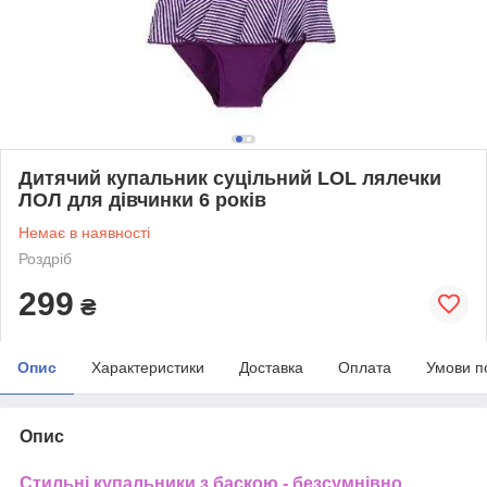
Дитячий купальник суцільний LOL лялечки
ЛОЛ для дівчинки 6 років
Немає в наявності
Роздріб
299
₴
Опис
Характеристики
Доставка
Оплата
Умови п
Опис
Стильні купальники з баскою - безсумнівно