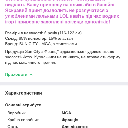
виділять Вашу принцесу на пляжі або в басейні.
Яскравий принт дозволить не розлучатися з
улюбленими ляльками LOL навіть під час водних
ігор і приверне захоплені погляди однолітків!
Розміри в наявності: 6 років (116-122 см)
Склад: 85% поліестер, 15% еластан
Бренд: SUN CITY - MGA, з етикетками
Продукція Sun City з Франції відрізняється чудовою якістю і
зносостійкістю. Купальники не линяють, не втрачають форму
під час машинного прання.
Приховати
Характеристики
Основні атрибути
Виробник
MGA
Країна виробник
Франція
Стать
Для дівчаток