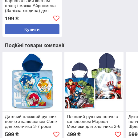
Карнавальний костюм:
плащ і маска Айронмена
(Залізна людина) для
хлопчика 2-6 років
199
₴
Купити
Подібні товари компанії
Дитячий пляжний рушник
Пляжний рушник-пончо з
Дитя
пончо з капюшоном Сонік
капюшоном Марвел
пон
для хлопчика 3-7 років
Месники для хлопчика 2-6
Щеня
років
дівч
599
499
599
₴
₴