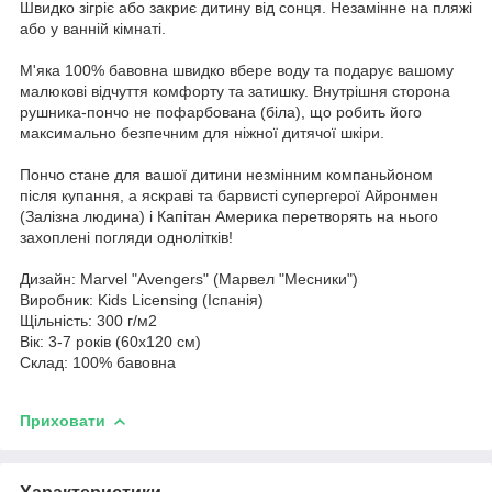
Швидко зігріє або закриє дитину від сонця. Незамінне на пляжі
або у ванній кімнаті.
М'яка 100% бавовна швидко вбере воду та подарує вашому
малюкові відчуття комфорту та затишку. Внутрішня сторона
рушника-пончо не пофарбована (біла), що робить його
максимально безпечним для ніжної дитячої шкіри.
Пончо стане для вашої дитини незмінним компаньйоном
після купання, а яскраві та барвисті супергерої Айронмен
(Залізна людина) і Капітан Америка перетворять на нього
захоплені погляди однолітків!
Дизайн: Marvel "Avengers" (Марвел "Месники")
Виробник: Kids Licensing (Іспанія)
Щільність: 300 г/м2
Вік: 3-7 років (60x120 см)
Склад: 100% бавовна
Приховати