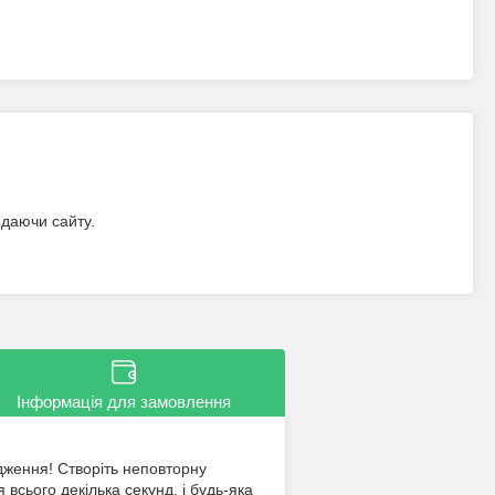
идаючи сайту.
Інформація для замовлення
дження! Створіть неповторну
всього декілька секунд, і будь-яка