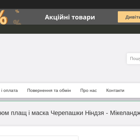
 і оплата
Повернення та обмін
Про нас
Контакти
юм плащ і маска Черепашки Ніндзя - Мікеланд