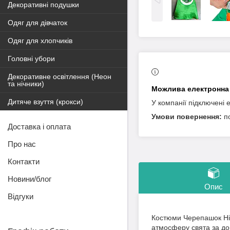
Декоративні подушки
Одяг для дівчаток
Одяг для хлопчиків
Головні убори
Декоративне освітлення (Неон
та нічники)
Дитяче взуття (крокси)
У компанії підключені 
п
Доставка і оплата
Про нас
Контакти
Новини/блог
Опис
Відгуки
Костюми Черепашок Нін
атмосферу свята за доп