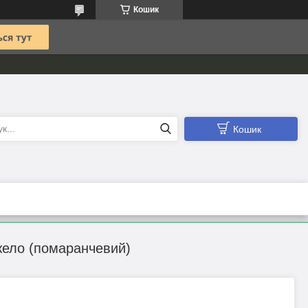
Кошик
Кошик
жело (помаранчевий)