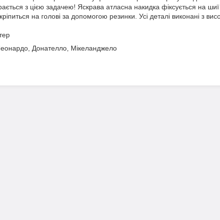
ається з цією задачею! Яскрава атласна накидка фіксується на шиї 
ріпиться на голові за допомогою резинки. Усі деталі виконані з висо
тер
Леонардо, Донателло, Мікеланджело