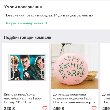
Умови повернення
Повернення товару впродовж 14 днів за домовленістю
Всі умови повернення
Подібні товари компанії
Вінілова інтер'єрна
Дитяча декоративна
Дитя
наклейка на стіну Гаррі
плюшева подушка Гаррі
плюш
Поттер 50х70 см
Поттер - іменинний торт -
Потт
40 см
см
220
499
499
₴
₴