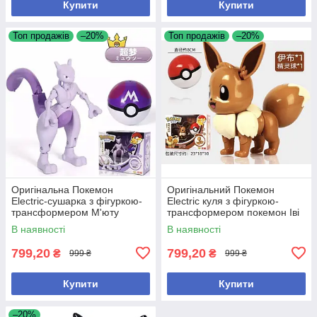
Купити
Купити
Топ продажів
–20%
Топ продажів
–20%
Оригінальна Покемон
Оригінальний Покемон
Electric-сушарка з фігуркою-
Electric куля з фігуркою-
трансформером М'юту
трансформером покемон Іві
пошкоджена коробка
В наявності
В наявності
799,20
799,20
₴
₴
999 ₴
999 ₴
Купити
Купити
–20%