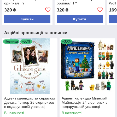
оригінал TY
оригінал TY
Wolf
320
320
169
₴
₴
Купити
Купити
Акційні пропозиції та новинки
Новинка
–50%
–30%
Адвент календар за серіалом
Адвент календар Minecraft
Дівчата Гілмор 25 сюрпризов
Майнкрафт 24 сюрпризи в
в подарунковій упаковці
подарунковій упаковці
В наявності
В наявності