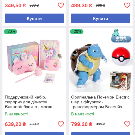
349,50
489,30
₴
₴
699 ₴
699 ₴
Купити
Купити
–20%
–20%
Подарунковий набір,
Оригінальна Покемон Electric
сюрприз для дівчаток
шар з фігуркою-
Єдиноріг блокнот, маска,
трансформером Бластійз
ручка, заколки, гаманець
В наявності
В наявності
639,20
799,20
₴
₴
799 ₴
999 ₴