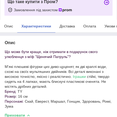
Що таке купити з Пром?
Замовлення під захистом
Опис
Характеристики
Доставка
Оплата
Умови 
Опис
Що може бути краще, ніж отримати в подарунок свого
улюбленця з м/ф "Щенячий Патруль"?
М'які плюшеві фігурки цих диво-цуценят, як дві краплі води,
схожі на своїх мультяшних двійників. Всі деталі виконані з
високою точністю, якісно і реалістично.
Іграшки
стійкі, твердо
сидять на 4 лапках, мають блискучі пластикові оченята. Не
містять дрібних деталей.
Бренд:
TY
Розмір:
16 см
Персонажі:
Скай, Еверест, Маршал, Гонщик, Здоровань, Роккі,
Зума
Приховати