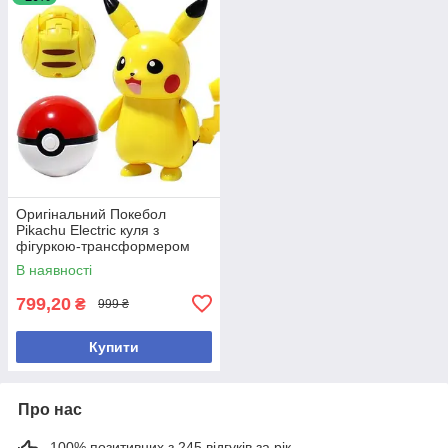
Оригінальний Покебол
Pikachu Electric куля з
фігуркою-трансформером
Покемон Пікачу
В наявності
799,20
₴
999 ₴
Купити
Про нас
100% позитивних з 245 відгуків за рік