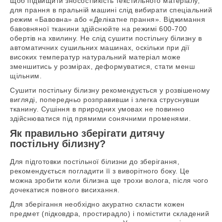
Щоб підвищити зносостійкість текстильного матеріалу,
для прання в пральній машині слід вибирати спеціальний
режим «Бавовна» або «Делікатне прання». Віджимання
бавовняної тканини здійснюйте на режимі 600-700
обертів на хвилину. Не слід сушити постільну білизну в
автоматичних сушильних машинах, оскільки при дії
високих температур натуральний матеріал може
зменшитись у розмірах, деформуватися, стати менш
щільним.
Сушити постільну білизну рекомендується у розвішеному
вигляді, попередньо розправивши і злегка струснувши
тканину. Сушіння в природних умовах не повинно
здійснюватися під прямими сонячними променями.
Як правильно зберігати дитячу
постільну білизну?
Для підготовки постільної білизни до зберігання,
рекомендується погладити її з виворітного боку. Це
можна зробити коли білизна ще трохи волога, після чого
дочекатися повного висихання.
Для зберігання необхідно акуратно скласти кожен
предмет (підковдра, простирадло) і помістити складений