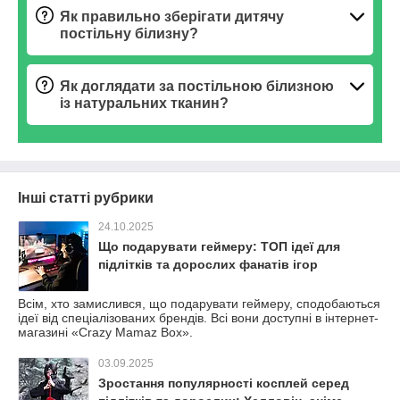
Як правильно зберігати дитячу
постільну білизну?
Як доглядати за постільною білизною
із натуральних тканин?
Інші статті рубрики
24.10.2025
Що подарувати геймеру: ТОП ідеї для
підлітків та дорослих фанатів ігор
Всім, хто замислився, що подарувати геймеру, сподобаються
ідеї від спеціалізованих брендів. Всі вони доступні в інтернет-
магазині «Crazy Mamaz Box».
03.09.2025
Зростання популярності косплей серед