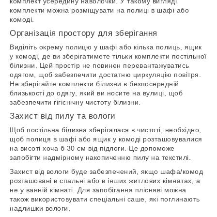
комплект усередину наволочки. У такому вигляді
комплекти можна розміщувати на полиці в шафі або
комоді.
Організація простору для зберігання
Виділіть окрему полицю у шафі або кілька полиць, ящик
у комоді, де ви зберігатимете тільки комплекти постільної
білизни. Цей простір не повинен перевантажуватись
одягом, щоб забезпечити достатню циркуляцію повітря.
Не зберігайте комплекти білизни в безпосередній
близькості до одягу, який ви носите на вулиці, щоб
забезпечити гігієнічну чистоту білизни.
Захист від пилу та вологи
Щоб постільна білизна зберігалася в чистоті, необхідно,
щоб полиця в шафі або ящик у комоді розташовувалися
на висоті хоча б 30 см від підлоги. Це допоможе
запобігти надмірному накопиченню пилу на текстилі.
Захист від вологи буде забезпечений, якщо шафа/комод
розташовані в спальні або в інших житлових кімнатах, а
не у ванній кімнаті. Для запобігання плісняві можна
також використовувати спеціальні саше, які поглинають
надлишки вологи.