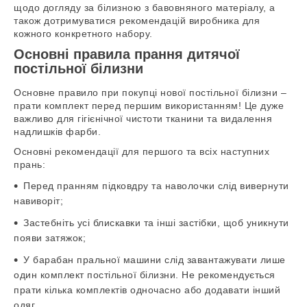
щодо догляду за білизною з бавовняного матеріалу, а
також дотримуватися рекомендацій виробника для
кожного конкретного набору.
Основні правила прання дитячої
постільної білизни
Основне правило при покупці нової постільної білизни –
прати комплект перед першим використанням! Це дуже
важливо для гігієнічної чистоти тканини та видалення
надлишків фарби.
Основні рекомендації для першого та всіх наступних
прань:
Перед пранням підковдру та наволочки слід вивернути
навиворіт;
Застебніть усі блискавки та інші застібки, щоб уникнути
появи затяжок;
У барабан пральної машини слід завантажувати лише
один комплект постільної білизни. Не рекомендується
прати кілька комплектів одночасно або додавати інший
одяг.